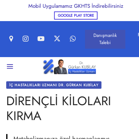
Mobil Uygulamamız GKHTS İndirebilirsiniz
GOOGLE PLAY STORE
Danışmanlık
Talebi
Geri
LIKLI BESLENME VE ZAYIFLAMA
İÇ HASTALIKLARI UZMANI DR. GÜRKAN KUBILAY
DİRENÇLİ KİLOLARI
lin Direnci
KIRMA
ıklı Beslenme
Metabolizmanıza özel harmanlanmış