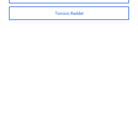
Tümünü Reddet
KURUMSAL
BILGI & DESTEK
HIZMETLERIMIZ