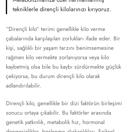
t listesi
tekniklerle dirençli kilolarınızı kırıyoruz.
nçli kilolar
“Dirençli kilo” terimi genellikle kilo verme
r Hastalarına Özel
çabalarında karşılaşılan zorlukları ifade eder. Bir
kişi, sağlıklı bir yaşam tarzını benimsemesine
rağmen kilo vermekte zorlanıyorsa veya kilo
kaybetmiş olsa bile bu kaybı sürdürmekte güçlük
çekiyorsa, bu durum dirençli kilo olarak
adlandırılabilir.
Dirençli kilo, genellikle bir dizi faktörün birleşimi
sonucu ortaya çıkabilir. Bu faktörler arasında
genetik yatkınlık, metabolik hız, hormonal
dengesizlikler, beslenme alışkanlıkları, fiziksel