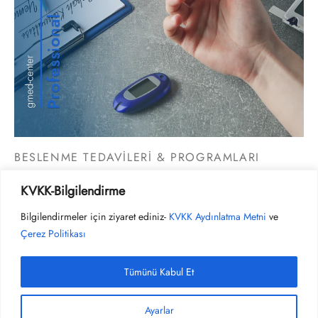
BESLENME TEDAVİLERİ & PROGRAMLARI
ŞEKER HASTALARINA ÖZEL BESLENME TEDAVİSİ
KVKK-Bilgilendirme
Bilgilendirmeler için ziyaret ediniz-
KVKK Aydınlatma Metni
ve
Çerez Politikası
Tümünü Kabul Et
Ayarlar