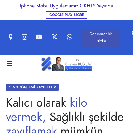
Iphone Mobil Uygulamamız GKHTS Yayında
GOOGLE PLAY STORE
Danışmanlık
Talebi
Geri
LIKLI BESLENME VE ZAYIFLAMA
CİMS YÖNTEMİ ZAYIFLATIR
Kalıcı olarak
kilo
lin Direnci
vermek,
Sağlıklı şekilde
ıklı Beslenme
zayıflamak
mümkün..